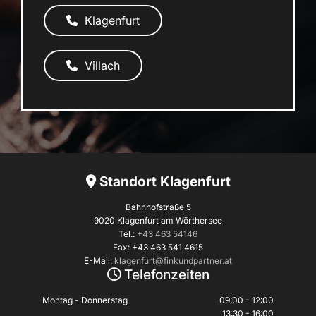
Klagenfurt
Villach
Standort Klagenfurt

Bahnhofstraße 5
9020 Klagenfurt am Wörthersee
Tel.:
+43 463 54146
Fax: +43 463 541 4615
E-Mail:
klagenfurt@finkundpartner.at
Telefonzeiten

Montag - Donnerstag
09:00 - 12:00
13:30 - 16:00