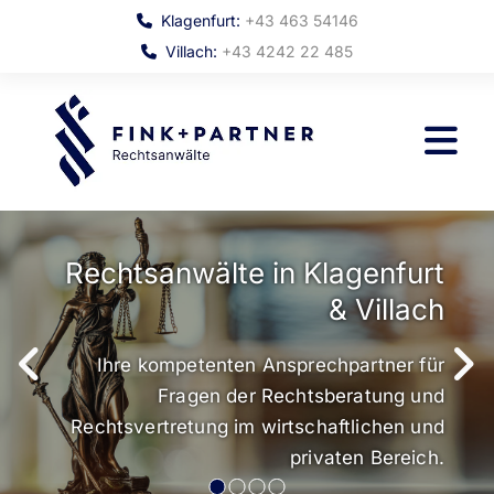
Klagenfurt:
+43 463 54146

Villach:
+43 4242 22 485

Rechtsanwälte in Klagenfurt
& Villach
Ihre kompetenten A
Fragen der R
Rechtsvertretung im wi