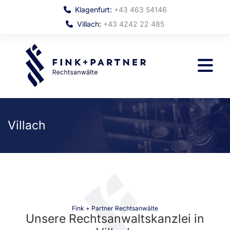
Klagenfurt:
+43 463 54146

Villach:
+43 4242 22 485

Villach
Fink + Partner Rechtsanwälte
Unsere Rechtsanwaltskanzlei in