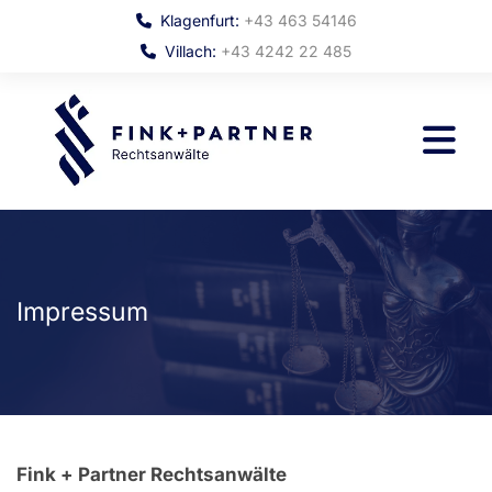
Klagenfurt:
+43 463 54146

Villach:
+43 4242 22 485

Impressum
Fink + Partner Rechtsanwälte