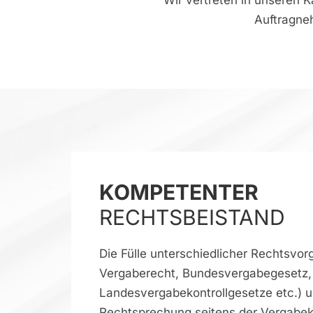
Wir vertreten in unseren K
Auftragne
KOMPETENTER
RECHTSBEISTAND
Die Fülle unterschiedlicher Rechtsvo
Vergaberecht, Bundesvergabegesetz,
Landesvergabekontrollgesetze etc.) 
Rechtsprechung seitens der Vergabek