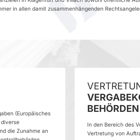
anzleien in Klagenfurt und Villach sowohl öffentliche Au
hmer in allen damit zusammenhängenden Rechtsangele
VERTRETU
VERGABEK
BEHÖRDEN
rgaben (Europäisches
 diverse
In den Bereich des Ve
und die Zunahme an
Vertretung von Auft
ontrollbehörden