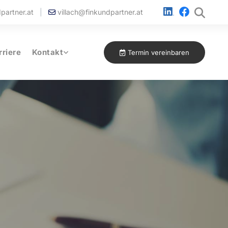
partner.at
|
villach@finkundpartner.at

rriere
Kontakt
Termin vereinbaren