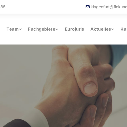
485
klagenfurt@finkund

e
Team
Fachgebiete
Eurojuris
Aktuelles
Ka