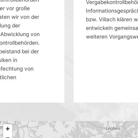
Vergabekontrollbehö
er vor große
Informationsgespräch
ten wir von der
bzw. Villach klären w
llung der
entwickeln gemeinsam
r Abwicklung von
weiteren Vorgangswe
ntrollbehörden.
eistand bei der
siken in
nfechtung von
tlichen