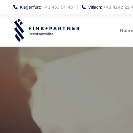
Klagenfurt:
+43 463 54146
|
Villach:
+43 4242 22 


Hom